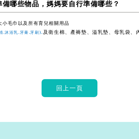
準備哪些物品，媽媽要自行準備哪些？
大小毛巾以及所有育兒相關用品
.
及衛生棉、產褥墊、溢乳墊、母乳袋、
精
.
沐浴乳
.
牙膏
.
牙刷
)
回上一頁